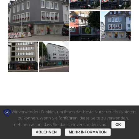
Wir verwenden Cookies, um Ihnen das beste Nutzererlebnis bieten
Ⓒ Architekt Thomas Bücken 2017. All rights reserved.
Webdesign: drxlr
zu können. Wenn Sie fortfahren, diese Seite zu verwenden,
nehmen wir an, dass Sie damit einverstanden sind.
Impressum
|
Datenschutz
|
Disclaimer
OK
ABLEHNEN
MEHR INFORMATION